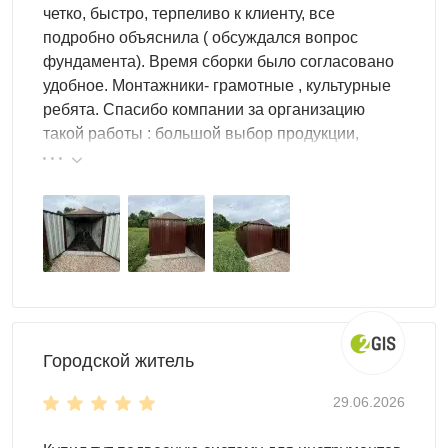
четко, быстро, терпеливо к клиенту, все
Регулируемые стеллажи адаптируются под любую
подробно объяснила ( обсуждался вопрос
высоту предметов — от банок с краской до коробок с
фундамента). Время сборки было согласовано
запчастями. Все системы хранения изготовлены из
удобное. Монтажники- грамотные , культурные
оцинкованного металла
и не деформируются под
ребята. Спасибо компании за организацию
нагрузкой, не разбухают от влаги и не требуют замены
такой работы : большой выбор продукции,
годами.
реальные цены.
Характеристики хозблока для
хранения вещей
Каркас и обшивка из оцинкованного профлиста с
порошковым покрытием — не ржавеет, не выгорает и не
требует покраски в течение всего срока эксплуатации.
Технологические отверстия в стенах обеспечивают
Городской житель
естественную вентиляцию: конденсат и плесень не
образуются даже при длительном хранении органики и
29.06.2026
деревянных изделий. Болтовые соединения без сварки
— хозблок разбирается и перевозится в компактном