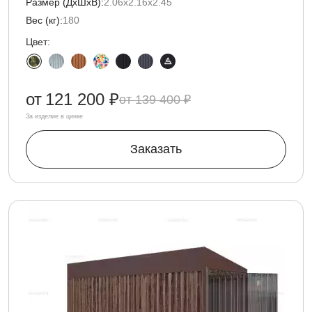
Размер (ДxШxВ):
2.06х2.16х2.45
Вес (кг):
180
Цвет:
от
121 200 ₽
139 400 ₽
За изделие в цинке
Заказать