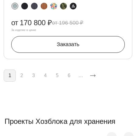
от
170 800 ₽
196 500 ₽
За изделие в цинке
Заказать
Нумерация страниц
1
2
3
4
5
6
…
Проекты Хозблока для хранения