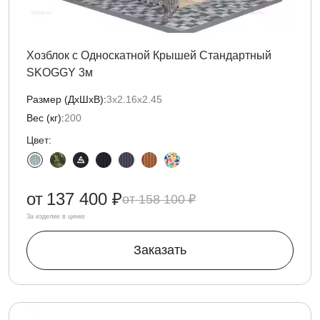
Хозблок с Односкатной Крышей Стандартный
SKOGGY 3м
Размер (ДxШxВ):
3х2.16х2.45
Вес (кг):
200
Цвет:
от
137 400 ₽
158 100 ₽
За изделие в цинке
Заказать