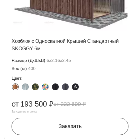
Хозблок с Односкатной Крышей Стандартный
SKOGGY 6м
Размер (ДxШxВ):
6х2.16х2.45
Вес (кг):
400
Цвет:
от
193 500 ₽
222 600 ₽
За изделие в цинке
Заказать