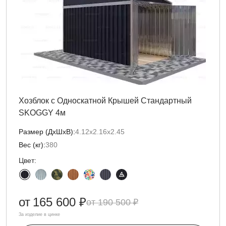
Хозблок с Односкатной Крышей Стандартный
SKOGGY 4м
Размер (ДxШxВ):
4.12х2.16х2.45
Вес (кг):
380
Цвет:
от
165 600 ₽
190 500 ₽
За изделие в цинке