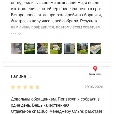
определились с своими пожеланиями, и после
ворот упрощает въезд и вынос
изготовления, контейнер привезли точно в срок.
Бытовые вещи
— консервация, зимняя одежда,
Вскоре после этого приехали ребята-сборщики,
мебель, спортивный инвентарь: закрытый отсек
быстро, за пару часов, всё собрали. Результат
защищает от влаги и пыли
нам очень понравился, поэтому всем советуем
эту фирму.
Как организовать пространство
хозблока для хранения
Эффективное хранение начинается с зонирования:
тяжёлые и редко используемые вещи — на пол и
нижние полки, лёгкий и часто нужный инвентарь — на
стены и верхние ярусы. Перфорированный
Галина Г.
инструментальный щит на боковой стене держит ручной
29.06.2026
инструмент в зоне прямой видимости — не нужно
перебирать ящики в поиске нужного ключа или
Довольны обращением. Привезли и собрали в
отвёртки. Системы подвесов для лестниц и
один день. Вещь качественная!
длинномерного инвентаря освобождают пол,
Отдельное спасибо, менеджеру Ольге: работает
значительно увеличивая полезную площадь хозблока.