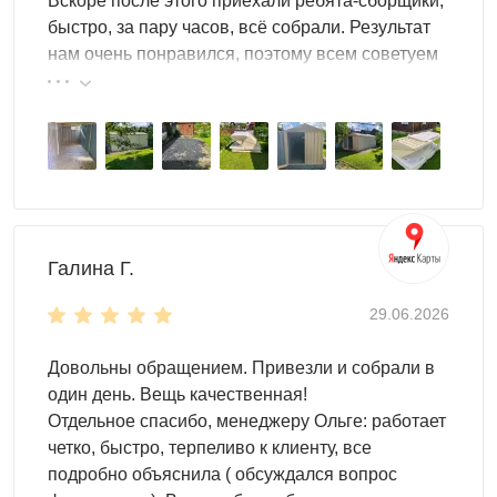
Вскоре после этого приехали ребята-сборщики,
повышенную прочность и возможность
быстро, за пару часов, всё собрали. Результат
штабелирования.
нам очень понравился, поэтому всем советуем
эту фирму.
Галина Г.
Не забывайте, что ваш гараж — ваш
29.06.2026
стиль
Довольны обращением. Привезли и собрали в
Мы поможем вашему мини-гаражу гармонично
один день. Вещь качественная!
вписаться в окружающее пространство или стать ярким
Отдельное спасибо, менеджеру Ольге: работает
акцентом:
четко, быстро, терпеливо к клиенту, все
подробно объяснила ( обсуждался вопрос
Выберите любой цвет RAL — от классического