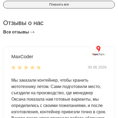
Показать все
Отзывы о нас
Все отзывы
Что можно хранить внутри
MaxCoder
Здесь легко поместится садовый инвентарь,
30.06.2026
инструменты, велосипеды, мебель, строительные
материалы и многое другое. Используйте наши системы
Мы заказали контейнер, чтобы хранить
хранения (шкафы, полки) для максимальной
мототехнику летом. Сами подготовили место,
организации пространства.
съездили на производство, где менеджер
Оксана показала нам готовые варианты, мы
Учтите, что для большинства нужд идеально подойдет
определились с своими пожеланиями, и после
усиленная конструкция длиной 2-3 метра с односкатной
изготовления, контейнер привезли точно в срок.
крышей. Она сочетает в себе компактность,