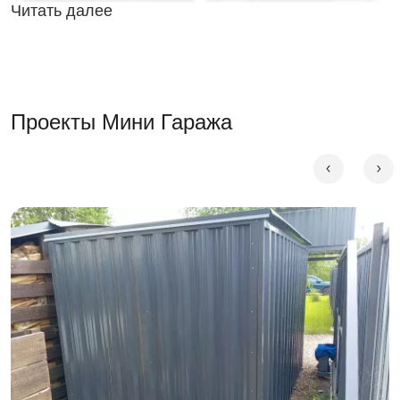
Читать далее
Маленькие хозблоки включают компактный модельный
ряд
до 3 метров в длину и ширину, как правило это
1.8 - 2 м
. Однако небольшие габариту позволяют
Проекты Мини Гаража
выбрать любой тип крыши, причем каркас может быть
как стандартным, так и усиленным с дополнительными
ребрами жесткости, если вы планируете использовать
стены в качестве систем хранения.
Сферы применения мини-гаражей
Такое помещение может быть отличным решением для
самых разных задач:
Дачный участок (хранение инструмента, инвентаря,
дров, мототехники).
Производство и строительные объекты