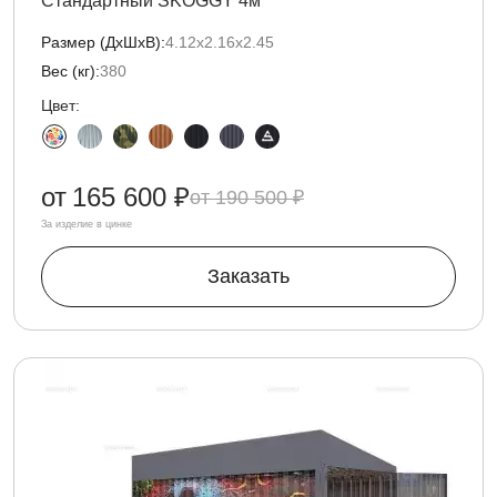
Стандартный SKOGGY 4м
Размер (ДxШxВ):
4.12х2.16х2.45
Вес (кг):
380
Цвет:
от
165 600 ₽
190 500 ₽
За изделие в цинке
Заказать