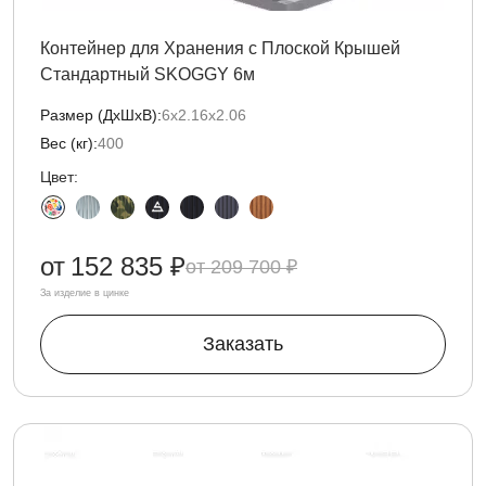
Контейнер для Хранения с Плоской Крышей
Стандартный SKOGGY 6м
Размер (ДxШxВ):
6х2.16х2.06
Вес (кг):
400
Цвет:
от
152 835 ₽
209 700 ₽
За изделие в цинке
Заказать