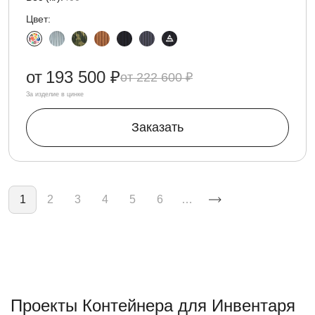
Цвет:
от
193 500 ₽
222 600 ₽
За изделие в цинке
Заказать
Нумерация страниц
1
2
3
4
5
6
…
Проекты Контейнера для Инвентаря