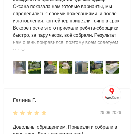
Оксана показала нам готовые варианты, мы
А если вы планируете использовать контейнер, чтобы
определились с своими пожеланиями, и после
разместить в нем тяжелую технику, мы рекомендуем
изготовления, контейнер привезли точно в срок.
усиленную конструкцию
. Она оснащена
Вскоре после этого приехали ребята-сборщики,
дополнительными ребрами жесткости, которые не дадут
быстро, за пару часов, всё собрали. Результат
сооружению погнуться или испортиться.
нам очень понравился, поэтому всем советуем
эту фирму.
Контейнер от Skoggy можно использовать не только для
инвентаря. Вы с успехом разместите здесь:
любое оборудование
материалы для строительства и ремонта
мототехнику (целых два мотоцикла)
детские игрушки, бассейн, качели и т.д.
Галина Г.
В хозблоке можно хранить все, что угодно. Для
успешного размещения имущества и удобства
29.06.2026
используйте шкафы, полки и стеллажи
. Они помогут
сэкономить пространство.
Довольны обращением. Привезли и собрали в