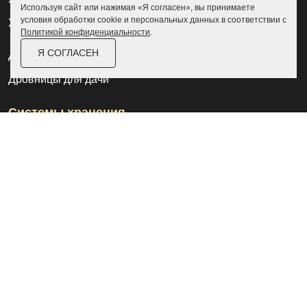
Используя сайт или нажимая «Я согласен», вы принимаете
условия обработки cookie и персональных данных в соответствии с
Хозблоки модульные
Политикой конфиденциальности
.
Я СОГЛАСЕН
Дровницы уличные
Дровницы для дачи
Системы хранения
Аксессуары
Склады
Ангары
Дровницы
Курилка
Контакты
О компании