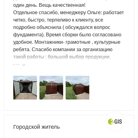
один день. Вещь качественная!
Особенности аксессуаров SKOGGY
Отдельное спасибо, менеджеру Ольге: работает
четко, быстро, терпеливо к клиенту, все
Системы легко крепятся, выдерживают большие
подробно объяснила ( обсуждался вопрос
нагрузки. Помогают навести порядок в гараже и
фундамента). Время сборки было согласовано
освободить пространство. Любые аксессуары можно
удобное. Монтажники- грамотные , культурные
заказать отдельно или вместе с гаражом SKOGGY. В
ребята. Спасибо компании за организацию
таком случае установку стеллажей и панелей
такой работы : большой выбор продукции,
сотрудники возьмут на себя.
реальные цены.
Доставка
по Белгороду и
Булгородской области
Выполняем доставку в разобранном виде
по Белгороду
и области. Дополнительно вы можете заказать блоки под
фундамент, сборку и другие услуги. Оставьте заявку
онлайн удобным для вас доступом: форма обратного
Городской житель
звонка, сообщение в мессенджере или письмо на почту.