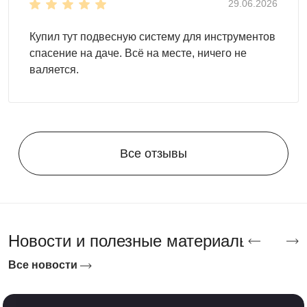
Мы поможем реализовать любой проект, чтобы ваш
29.06.2026
участок стал функциональным и стильным!
Купил тут подвесную систему для инструментов
Компания Скогги предлагает большой выбор
по
спасение на даче. Всё на месте, ничего не
доступным ценам для жителей
Белгорода и
валяется.
Белгородской области
.
Все отзывы
Новости и полезные материалы
Все новости