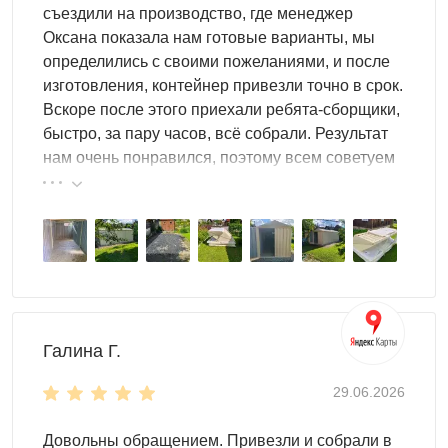
Каждая из этих систем легко собирается и разбирается,
съездили на производство, где менеджер
также как и контейнеры SKOGGY. Легко установить
Оксана показала нам готовые варианты, мы
самостоятельно. ?
определились с своими пожеланиями, и после
изготовления, контейнер привезли точно в срок.
На стеллаже, системе хранения или панели можно
Вскоре после этого приехали ребята-сборщики,
расположить любое имущество на ваше усмотрение:
быстро, за пару часов, всё собрали. Результат
нам очень понравился, поэтому всем советуем
автошины
эту фирму.
автодиски
аксессуары для автомобиля
рабочие инструменты
бытовые предметы
хозяйственный инвентарь
Сборно-разборная конструкция
Галина Г.
Преимущество систем хранения SKOGGY заключается
в их сборно-разборной конструкции, удобной в
29.06.2026
обращении. Вы сможете собирать и разбирать изделие
сколько угодно, не боясь потери эксплуатационных
Довольны обращением. Привезли и собрали в
свойств.