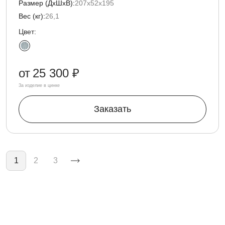
Размер (ДxШxВ):
207х52х195
Вес (кг):
26,1
Цвет:
от
25 300 ₽
За изделие в цинке
Заказать
Нумерация страниц
1
2
3