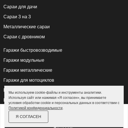
Cараи для дачи
Сараи 3 на 3
Металлические сараи
Сараи с дровником
Гаражи быстровозводимые
Гаражи модульные
Гаражи металлические
Гаражи для мотоциклов
Гаражи 2 на 2
Мы используем cookie-файлы и инструменты аналитики.
Используя сайт или нажимая «Я согласен», вы принимаете
Гаражи для квадроциклов
условия обработки cookie и персональных данных в соответствии с
Политикой конфиденциальности
.
Гаражи 4 на 4
от
26 800 ₽
Я СОГЛАСЕН
Гаражи из профлиста
За изделие в цинке