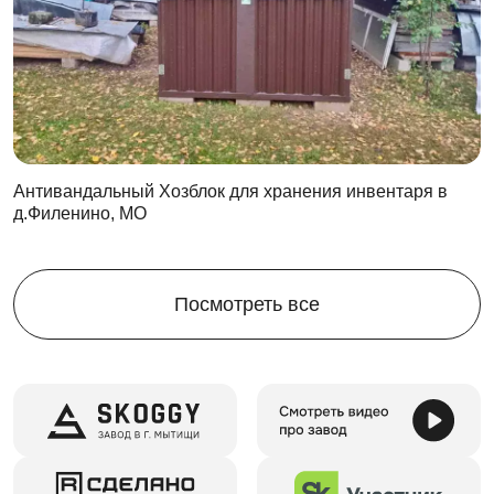
небольшие предметы, так и более крупные.
Полки для хранения имеет сплошную поверхность
Компактность - благодаря установке в угол стеллаж
не занимает много места
Систему можно крепить
даже не на капитальные 
стены
Подходит ко всем контейнерам SKOGGY
Антивандальный Хозблок для хранения инвентаря в
д.Филенино, МО
Посмотреть все