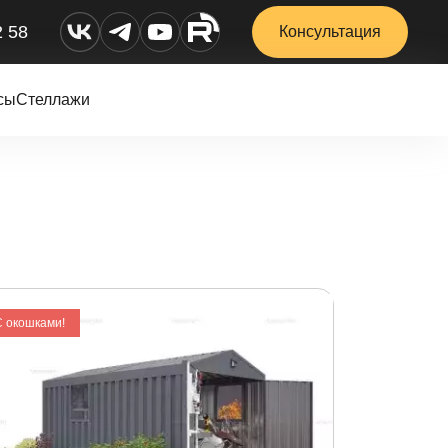
2 58
Консультация
сы
Стеллажи
С окошками!