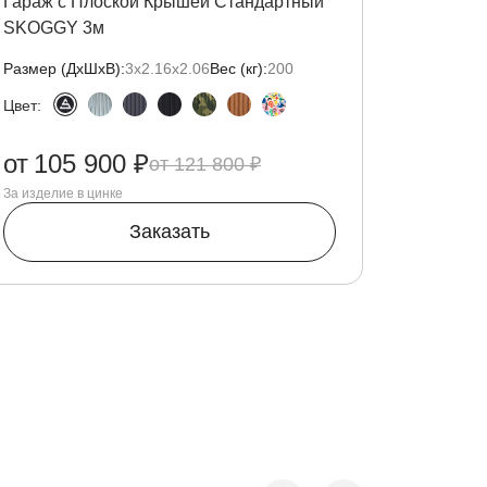
Гараж с Плоской Крышей Стандартный
SKOGGY 3м
Размер (ДxШxВ):
3х2.16х2.06
Вес (кг):
200
Цвет:
от
105 900 ₽
121 800 ₽
За изделие в цинке
Заказать