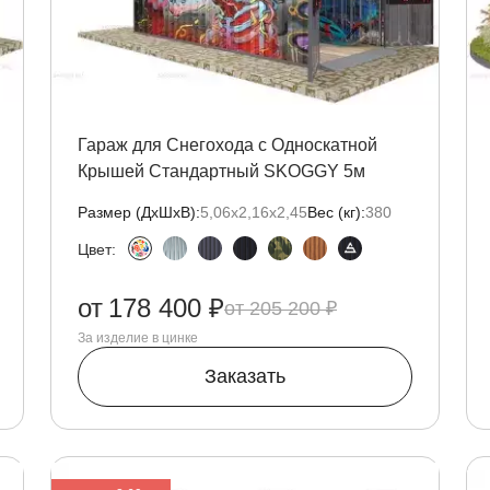
Гараж для Снегохода с Односкатной
Крышей Стандартный SKOGGY 5м
Размер (ДxШxВ):
5,06х2,16х2,45
Вес (кг):
380
Цвет:
от
178 400 ₽
205 200 ₽
За изделие в цинке
Заказать