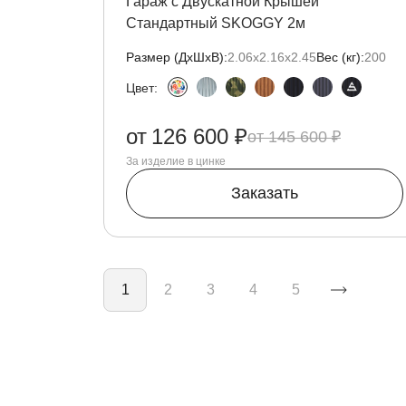
Гараж с Двускатной Крышей
Стандартный SKOGGY 2м
Размер (ДxШxВ):
2.06х2.16х2.45
Вес (кг):
200
Цвет:
от
126 600 ₽
145 600 ₽
За изделие в цинке
Заказать
Нумерация страниц
1
2
3
4
5