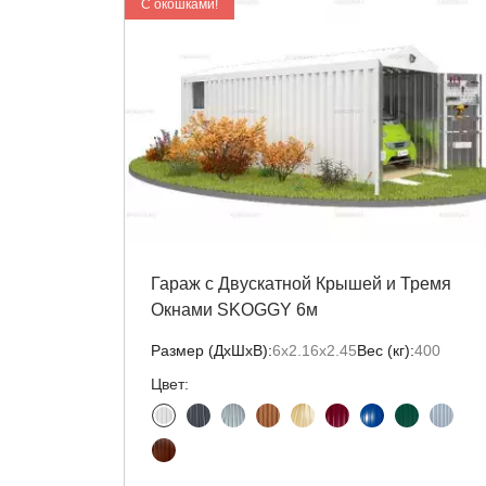
C окошками!
Гараж с Двускатной Крышей и Тремя
Окнами SKOGGY 6м
Размер (ДxШxВ):
6х2.16х2.45
Вес (кг):
400
Цвет: