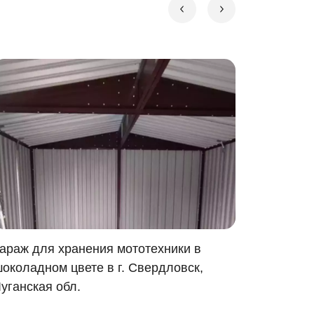
араж для хранения мототехники в
Автомоб
околадном цвете в г. Свердловск,
цвете в 
уганская обл.
МО