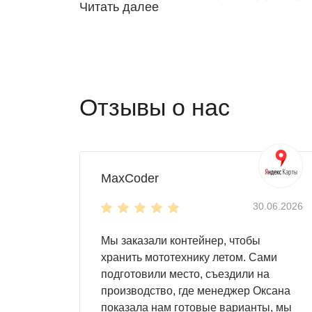
Читать далее
При выборе гаража обратите внимание на ме
на даче
на производстве
на строительном объекте
на торговой площадке
Отзывы о нас
на складе
Контейнер для участка – это, как правило, 
вариантом является стандартная конструкц
сэкономить место на участке, а вторая – пр
MaxCoder
Если вы планируете разместить внутри авт
30.06.2026
гараж особенно прочным. Ему не страшны н
Мы заказали контейнер, чтобы
Гараж для участка – это помещение, которо
хранить мототехнику летом. Сами
садовый инвентарь
подготовили место, съездили на
инструменты
производство, где менеджер Оксана
любое оборудование
показала нам готовые варианты, мы