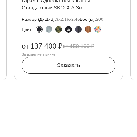
Гараж с Односкатной Крышей
Стандартный SKOGGY 3м
Размер (ДxШxВ):
3х2.16х2.45
Вес (кг):
200
Цвет:
от
137 400 ₽
158 100 ₽
За изделие в цинке
Заказать