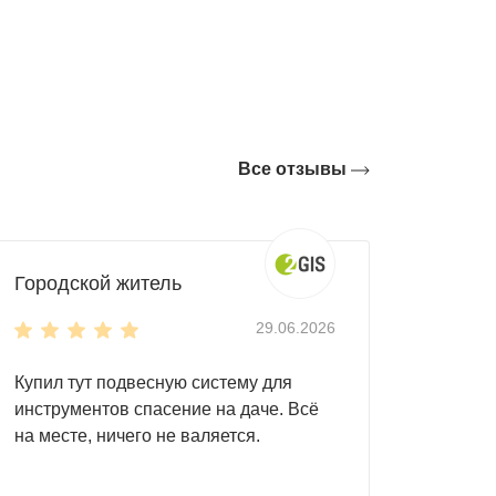
Все отзывы
ой крышей
. Наиболее распространенным
ускатной крышей. Первая позволит
Городской житель
 Дополнительные ребра жесткости делают
29.06.2026
Купил тут подвесную систему для
о все, что угодно:
инструментов спасение на даче. Всё
на месте, ничего не валяется.