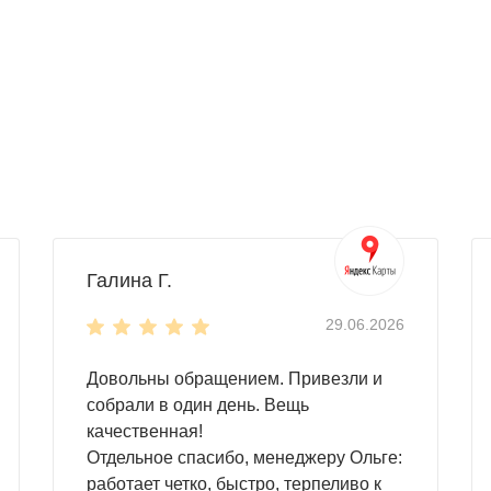
сто эксплуатации. Вы можете установить его:
небольшой
металлический хозблок длиной 2-3 м с плоск
ия. Вы также можете выбрать модель с односкатной или дв
идать гаражу эстетичный внешний облик.
Галина Г.
омобиль, предпочтительнее будет
усиленная конструкция
.
29.06.2026
икакие внешние воздействия.
Довольны обращением. Привезли и
е используется для
хранения
. Что хранить внутри? Абсолютн
собрали в один день. Вещь
качественная!
Отдельное спасибо, менеджеру Ольге:
работает четко, быстро, терпеливо к