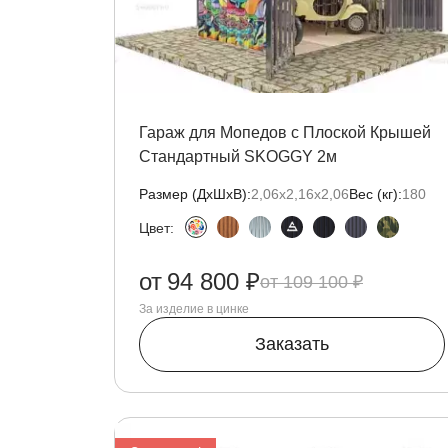
Гараж для Мопедов с Плоской Крышей
Стандартный SKOGGY 2м
Размер (ДxШxВ):
2,06х2,16х2,06
Вес (кг):
180
Цвет:
от
94 800 ₽
109 100 ₽
За изделие в цинке
Заказать