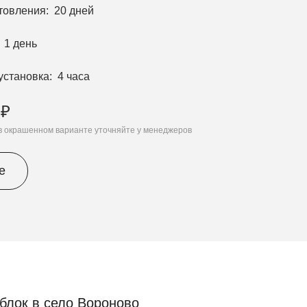
отовления
20 дней
1 день
установка
4 часа
 ₽
 в окрашенном варианте уточняйте у менеджеров
е
блок в село Вороново