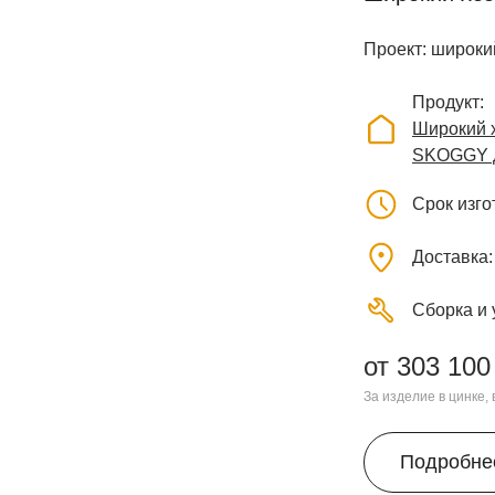
Проект: широкий
Продукт
Широкий х
SKOGGY д
Срок изг
Доставка
Сборка и 
от 303 100
За изделие в цинке,
Подробне