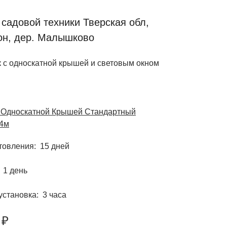
 садовой техники Тверская обл,
он, дер. Малышково
к с односкатной крышей и световым окном
с Односкатной Крышей Стандартный
4м
отовления
15 дней
1 день
установка
3 часа
 ₽