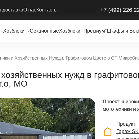
+7 (499) 226 2
и доставка
О нас
Контакты
Хозблоки
Секционные
Хозблоки "Премиум"
Шкафы и Бок
ники и Хозяйственных Нужд в Графитовом Цвете в СТ Микробиол
 хозяйственных нужд в графитово
г.о, МО
Проект: широки
мототехники и 
Продукт
Гараж SK
увеличен