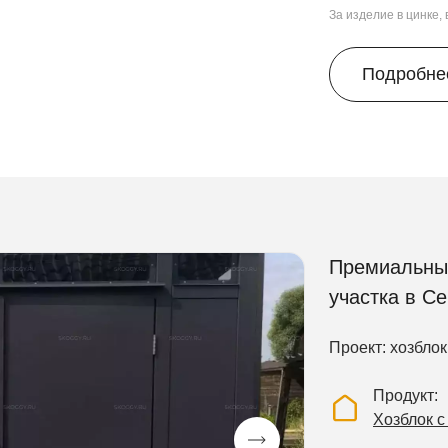
За изделие в цинке,
Подробне
Премиальный
участка в С
Проект: хозблок
Продукт
Хозблок 