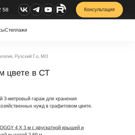
2 58
Консультация
сы
Стеллажи
огия, Рузский Г.о, МО
м цвете в СТ
й 3-метровый гараж для хранения
хозяйственных нужд в графитовом цвете.
OGGY 4 Х 3 м с двускатной крышей и
ной высотой 2,69 м