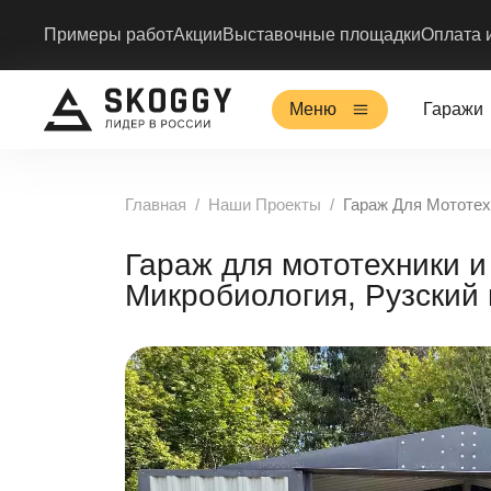
Примеры работ
Акции
Выставочные площадки
Оплата 
Меню
Гаражи
Главная
Наши Проекты
Гараж Для Мототех
Гараж для мототехники и
Микробиология, Рузский 