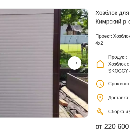
Хозблок для
Кимрский р-
Проект: Хозбло
4х2
Продукт
Хозблок 
SKOGGY 
Срок изг
Доставка
Сборка и 
от 220 600