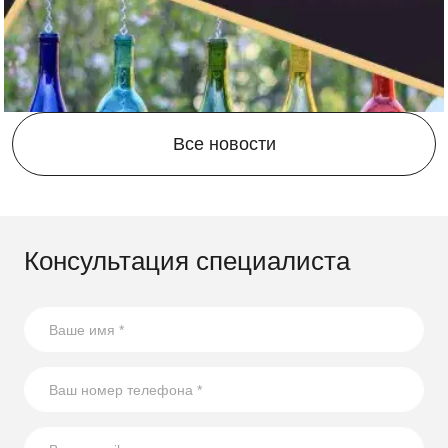
участок стал функциональным и стильным!
Компания Скогги предлагает большой выбор
по
доступным ценам для жителей
Белгорода и
Белгородской области
.
Все новости
Консультация специалиста
21.07.2026
17 способов повторного использования стеклянных
бутылок
В статье собрали несколько оригинальных идей по
использованию стеклянных бутылок на участке.