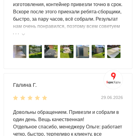
Усиленный пол
: нагрузка до 500 кг/м², подходит
изготовления, контейнер привезли точно в срок.
для машины до 3 тонн и тяжёлого оборудования;
Вскоре после этого приехали ребята-сборщики,
герметичный, с дренажными отверстиями,
быстро, за пару часов, всё собрали. Результат
защищает от грызунов
нам очень понравился, поэтому всем советуем
Жёсткая конструкция
: усиление уголками и
эту фирму.
болтовая стяжка стен повышают устойчивость к
ветру; доступен усиленный корпус
Защищённый металл
: стены из профлиста НС-35
толщиной 0,5 мм с оцинковкой или полимерным
покрытием, каркас из профиля 0,7 мм — не ржавеет
и не ведёт
Установка без фундамента
: наличие пола
Галина Г.
позволяет монтаж на плитку, бетон или
фундаментные блоки
29.06.2026
Внешний вид
: цвета по RAL (два цвета по цене
одного), возможен принт, граффити или логотип
Довольны обращением. Привезли и собрали в
один день. Вещь качественная!
Что вмещается в гараж
Отдельное спасибо, менеджеру Ольге: работает
четко, быстро, терпеливо к клиенту, все