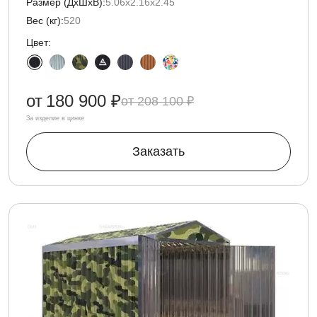
Размер (ДxШxВ):
5.06х2.16х2.45
Вес (кг):
520
Цвет:
от
180 900 ₽
208 100 ₽
За изделие в цинке
Заказать