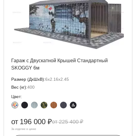
Гараж с Двускатной Крышей Стандартный
SKOGGY 6м
Размер (ДxШxВ):
6х2.16х2.45
Вес (кг):
400
Цвет:
от
196 000 ₽
225 400 ₽
За изделие в цинке