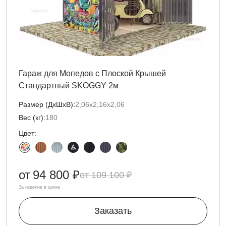
Гараж для Мопедов с Плоской Крышей
Стандартный SKOGGY 2м
Размер (ДxШxВ):
2,06х2,16х2,06
Вес (кг):
180
Цвет:
от
94 800 ₽
109 100 ₽
За изделие в цинке
Заказать