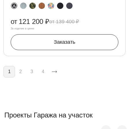
от
121 200 ₽
139 400 ₽
За изделие в цинке
Заказать
Нумерация страниц
1
2
3
4
Проекты Гаража на участок