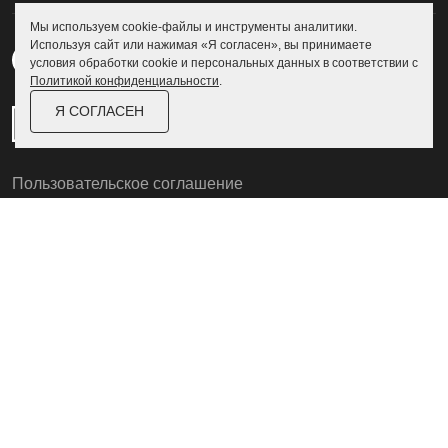
Мы используем cookie-файлы и инструменты аналитики.
Используя сайт или нажимая «Я согласен», вы принимаете
условия обработки cookie и персональных данных в соответствии с
Политикой конфиденциальности
.
Я СОГЛАСЕН
Пользовательское соглашение
Политика конфиденциальности
© Skoggy 2026
Информация на сайте не является
публичной офертой
ZEXLER
Разработка и дизайн сайта
zexler.ru