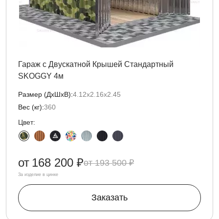
Гараж с Двускатной Крышей Стандартный
SKOGGY 4м
Размер (ДxШxВ):
4.12х2.16х2.45
Вес (кг):
360
Цвет:
от
168 200 ₽
193 500 ₽
За изделие в цинке
Заказать