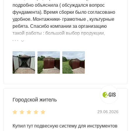
подробно объяснила ( обсуждался вопрос
Гараж SKOGGY для участка становится универсальным
фундамента). Время сборки было согласовано
хранилищем: от компактной модели для мототехники и
удобное. Монтажники- грамотные , культурные
инструментов до просторного варианта под автомобиль
ребята. Спасибо компании за организацию
и мастерскую. Внутри размещают мотоцикл, квадроцикл,
такой работы : большой выбор продукции,
садовую технику, лестницы, дрова, стройматериалы,
реальные цены.
мебель, велосипеды и сезонные вещи. Для
оптимального использования пространства добавляют
системы хранения: стеллажи, панели для инструмента,
направляющие, подвесы и решения для шин.
Как купить гараж со сборкой на
участке SKOGGY
Городской житель
Чтобы заказать гараж SKOGGY со сборкой на участке,
29.06.2026
начните с выбора размеров и задач хранения. Затем
определите тип крыши (плоская, односкатная или
Купил тут подвесную систему для инструментов
двускатная), вариант корпуса (стандартный или