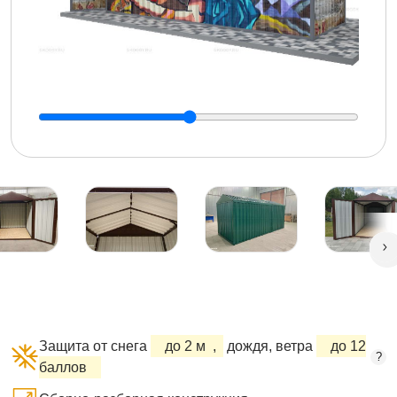
Защита от снега
до 2 м
,
дождя, ветра
до 12
?
баллов