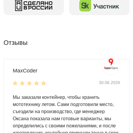
садовые качели и многое другое.
Двускатная крыша
выдержит любые нагрузки. Ей
не страшны суровые погодные условия.
Торцевая дверь
позволит разместить в контейнере
все необходимое.
Настил пола -
OSB плита 18 мм толщиной
Отзывы
(поставляется в комплекте).
Для монтажа контейнеров SKOGGY не требуется
подготовка фундамента, достаточно установить
фундаментные блоки. Ниже представлена схема
MaxCoder
расстановки:
30.06.2026
Мы заказали контейнер, чтобы хранить
мототехнику летом. Сами подготовили место,
съездили на производство, где менеджер
Оксана показала нам готовые варианты, мы
определились с своими пожеланиями, и после
изготовления, контейнер привезли точно в срок.