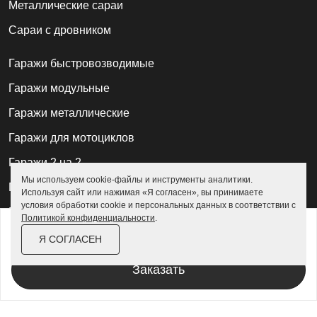
Металлические сараи
Сараи с дровником
Гаражи быстровозводимые
Гаражи модульные
Гаражи металлические
Гаражи для мотоциклов
Гаражи 2 на 2
Мы используем cookie-файлы и инструменты аналитики.
Гаражи для квадроциклов
Используя сайт или нажимая «Я согласен», вы принимаете
условия обработки cookie и персональных данных в соответствии с
Гаражи 4 на 4
Политикой конфиденциальности
.
от
196 000 ₽
225 400 ₽
Гаражи из профлиста
Я СОГЛАСЕН
За изделие в цинке
Гаражи для велосипедов
Заказать
Шкафы в паркинг