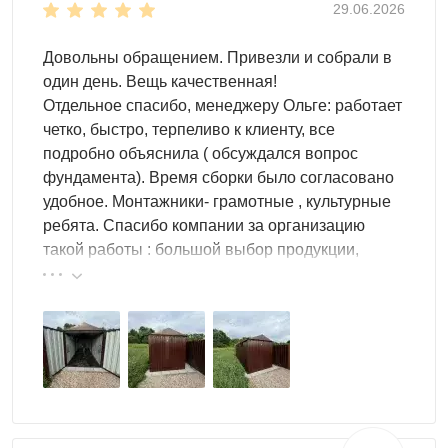
29.06.2026
Довольны обращением. Привезли и собрали в
один день. Вещь качественная!
Отдельное спасибо, менеджеру Ольге: работает
четко, быстро, терпеливо к клиенту, все
Что вмещает хозблок 3 на 6
подробно объяснила ( обсуждался вопрос
фундамента). Время сборки было согласовано
удобное. Монтажники- грамотные , культурные
Крупная садовая техника
— газонокосилка,
ребята. Спасибо компании за организацию
мотоблок, культиватор, снегоуборщик и навесное
такой работы : большой выбор продукции,
оборудование к ним, всё в одном месте без
реальные цены.
демонтажа
Велосипеды
— до 4 велосипедов на настенных
держателях с освобождённым напольным
проходом
Стеллаж с инвентарём
— полноразмерный
стеллаж вдоль боковой стены: удобрения, средства
защиты растений, расходники и запчасти к технике