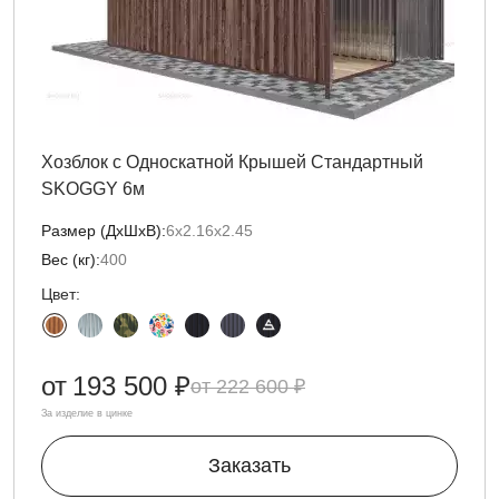
Хозблок с Односкатной Крышей Стандартный
SKOGGY 6м
Размер (ДxШxВ):
6х2.16х2.45
Вес (кг):
400
Цвет:
от
193 500 ₽
222 600 ₽
За изделие в цинке
Заказать