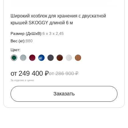
Широкий хозблок для хранения с двускатной
крышей SKOGGY длиной 6 м
Размер (ДxШxВ):
6 х 3 х 2,45
Вес (кг):
880
Цвет:
от
249 400 ₽
286 900 ₽
За изделие в цинке
Заказать