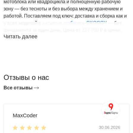
мотоблока или квадроцикла и полноценную рабочую
зону — без тесноты и без выбора между хранением и
работой. Поставляем под ключ: доставка и сборка как и
у всех моделей в
каталоге хозблоков SKOGGY
— без
фундамента за один день. Цена от 227 700 ₽ в цинке,
Читать далее
окрашенный вариант — уточняйте у менеджера.
Отзывы о нас
Все отзывы
Почему хозблок 3×6 — оптимальный
MaxCoder
размер
30.06.2026