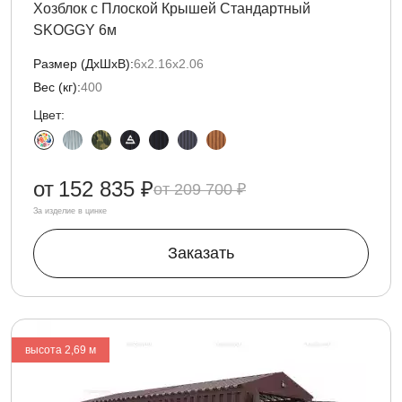
Хозблок с Плоской Крышей Стандартный
SKOGGY 6м
Размер (ДxШxВ):
6х2.16х2.06
Вес (кг):
400
Цвет:
от
152 835 ₽
209 700 ₽
За изделие в цинке
Заказать
высота 2,69 м