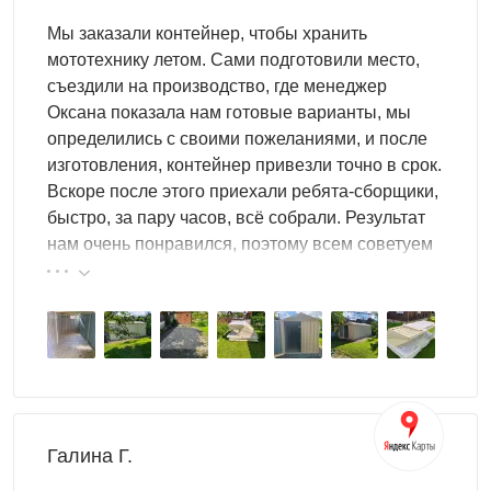
Компактные хозблоки 2×2 и 2×3 м закрывают задачу
Мы заказали контейнер, чтобы хранить
хранения инвентаря, но не оставляют места для работы
мототехнику летом. Сами подготовили место,
внутри: чтобы достать нужную вещь, приходится
съездили на производство, где менеджер
сначала убрать три другие. Хозблок 3×6 даёт
Оксана показала нам готовые варианты, мы
принципиально другое качество пространства: 18 м²
определились с своими пожеланиями, и после
достаточно, чтобы одновременно хранить крупную
изготовления, контейнер привезли точно в срок.
технику, держать зону хранения стеллажного типа и
Вскоре после этого приехали ребята-сборщики,
иметь свободный рабочий проход шириной не менее
быстро, за пару часов, всё собрали. Результат
метра вдоль всей длины постройки. По сравнению с
нам очень понравился, поэтому всем советуем
моделями
большого хозблока
площадью 24–36 м²
эту фирму.
формат 3×6 оптимален для участков 8–15 соток:
занимает разумное пятно земли и не перегружает
периметр участка, при этом полностью закрывает
хозяйственные задачи семьи с активным огородом,
садовой техникой и строительным инструментом.
Галина Г.