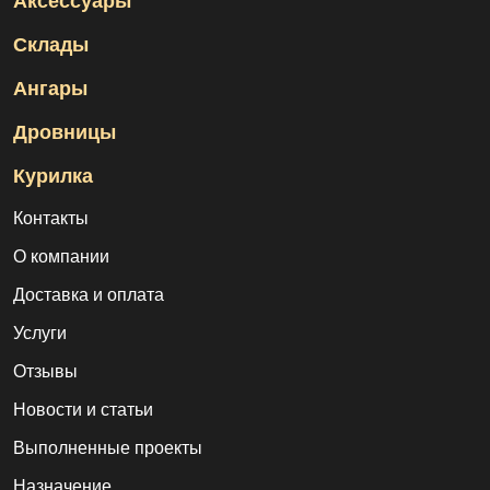
Аксессуары
участок стал функциональным и стильным!
Склады
Компания Скогги предлагает большой выбор
по
Ангары
доступным ценам для жителей
Белгорода и
Белгородской области
.
Дровницы
Курилка
Контакты
О компании
Доставка и оплата
Услуги
Отзывы
Новости и статьи
Выполненные проекты
Назначение