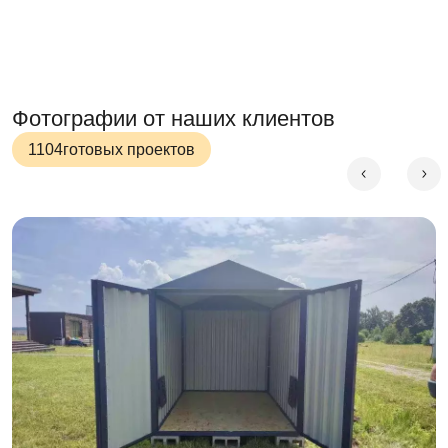
инструментов и тяжелой техники.
Сборка-разборка контейнера
Чтобы собрать контейнер, достаточно отвертки и
двух часов свободного времени. Хозблок будет
Фотографии от наших клиентов
полностью готов к использованию.
1104
готовых проектов
Вместе с напарником собирать хозблок быстрее и
веселее.
Чтобы установить контейнер, фундамент не
требуется. Для него необходима ровная площадка.
Цикличность сборки-разборки
Благодаря цикличной сборке контейнер можно
многократно собирать и разбирать. С ним ничего не
случится!
Через 5 лет эксплуатационные свойства контейнера
останутся неизменными. Вы всегда сможете
подарить ему новую жизнь!
С продажей контейнера не возникнет проблем. Его