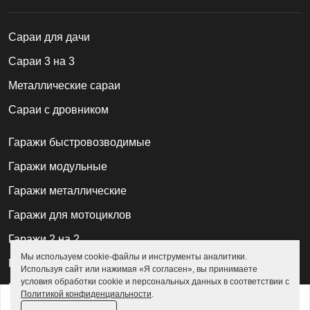
Cараи для дачи
Сараи 3 на 3
Металлические сараи
Сараи с дровником
Гаражи быстровозводимые
Гаражи модульные
Гаражи металлические
Гаражи для мотоциклов
Гаражи 2 на 2
Мы используем cookie-файлы и инструменты аналитики.
Гаражи для квадроциклов
Используя сайт или нажимая «Я согласен», вы принимаете
условия обработки cookie и персональных данных в соответствии с
Гаражи 4 на 4
Политикой конфиденциальности
.
от
187 500 ₽
215 700 ₽