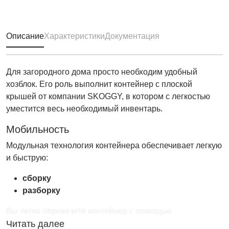
Описание
Характеристики
Документация
Для загородного дома просто необходим удобный
хозблок. Его роль выполнит контейнер с плоской
крышей от компании SKOGGY, в котором с легкостью
уместится весь необходимый инвентарь.
Мобильность
Модульная технология контейнера обеспечивает легкую
и быструю:
сборку
разборку
Вы легко перевезете контейнер с помощью
малогабаритного транспорта. Не нужно специальных
Читать далее