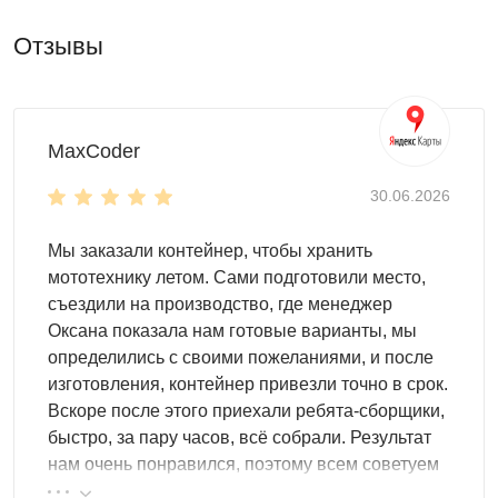
Дизайн и внутренняя организация
Отзывы
Чтобы подобрать идеальный дизайн, сообщите нам
свои пожелания. Мы рады предложить вам следующие
варианты:
MaxCoder
базовый дизайн из оцинкованной стали
одну из расцветок палитры RAL
30.06.2026
использование печати
Мы заказали контейнер, чтобы хранить
Для успешного размещения содержимого внутри можно
мототехнику летом. Сами подготовили место,
установить:
съездили на производство, где менеджер
полки и шкафы
Оксана показала нам готовые варианты, мы
стеллажи и паллеты
определились с своими пожеланиями, и после
ящики и крючки для инструментов
изготовления, контейнер привезли точно в срок.
Вскоре после этого приехали ребята-сборщики,
Особенности модели
быстро, за пару часов, всё собрали. Результат
Просторный корпус длиной 6 м – идеальная
нам очень понравился, поэтому всем советуем
площадь! Здесь легко и удобно размещать зимнюю
эту фирму.