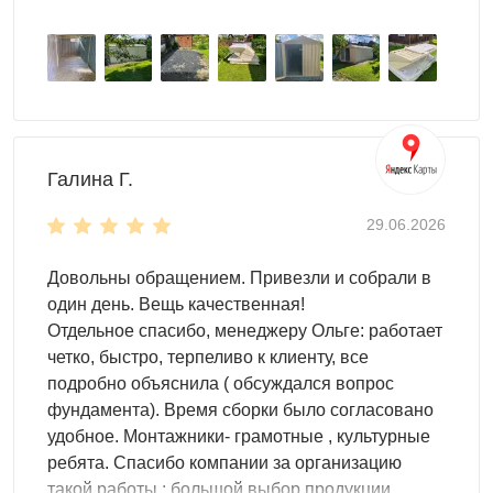
резину, рабочий инвентарь, садовые качели,
несколько мотоциклов и многое другое.
Крыша контейнера – прочная и надежная. Она
защитит от суровых погодных условий.
Боковая дверь обеспечит удобный доступ к
содержимому хозблока.
Настил пола - OSB плита 18 мм толщиной
Галина Г.
(поставляется в комплекте).
29.06.2026
Цвет можно выбрать любой из стандартных RAL. Но
также доступны другие, нестандартные, цвета RAL по
Довольны обращением. Привезли и собрали в
индивидуальному запросу.
один день. Вещь качественная!
Отдельное спасибо, менеджеру Ольге: работает
четко, быстро, терпеливо к клиенту, все
подробно объяснила ( обсуждался вопрос
фундамента). Время сборки было согласовано
удобное. Монтажники- грамотные , культурные
ребята. Спасибо компании за организацию
такой работы : большой выбор продукции,