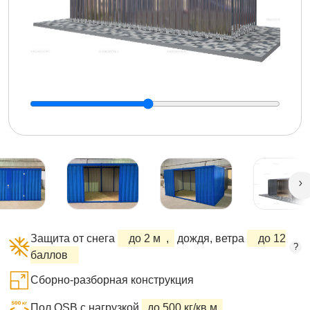
Защита от снега
до 2 м
,
дождя, ветра
до 12
?
баллов
Сборно-разборная конструкция
Пол OSB с нагрузкой
до 500 кг/кв.м