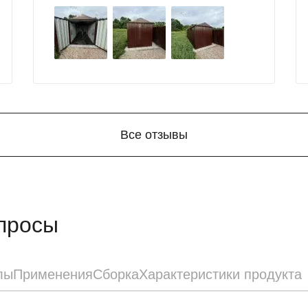
большой выбор продукции, реальные
цены.
Все отзывы
просы
лы
Применения
Сборка
Характеристики продукта