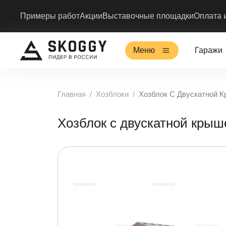
Примеры работ
Акции
Выставочные площадки
Оплата 
Меню
Гаражи
Главная
Хозблоки
Хозблок С Двускатной
Хозблок с двускатной кр