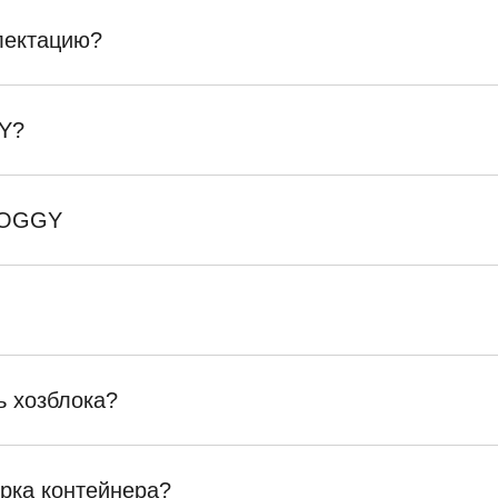
плектацию?
Y?
SKOGGY
ь хозблока?
орка контейнера?