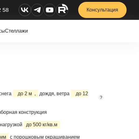
2 58
Консультация
сы
Стеллажи
снега
до 2 м
,
дождя, ветра
до 12
?
борная конструкция
нагрузкой
до 500 кг/кв.м
 мм
с порошковым окрашиванием