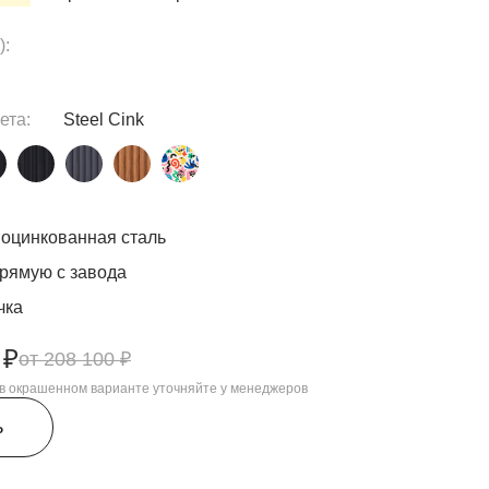
):
ета:
Steel Cink
оцинкованная сталь
рямую с завода
чка
 ₽
208 100 ₽
, в окрашенном варианте уточняйте у менеджеров
ь