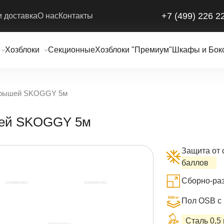
+7 (499) 226 2
и доставка
О нас
Контакты
Хозблоки
Секционные
Хозблоки "Премиум"
Шкафы и Бок
 Крышей SKOGGY 5м
ышей SKOGGY 5м
Защита от 
баллов
Сборно-раз
Пол OSB с 
Сталь 0,5