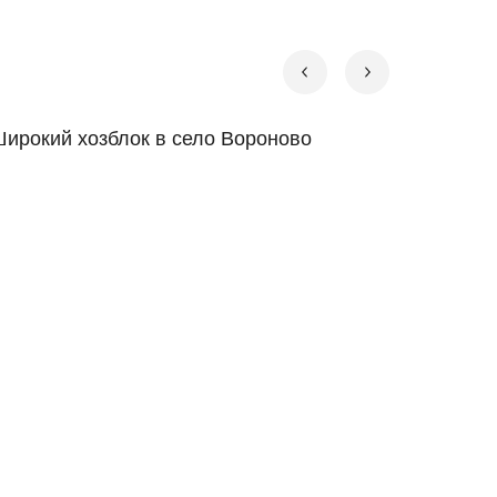
ирокий хозблок в село Вороново
Доверие
второй 
клиента