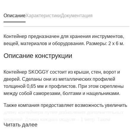
Описание
Характеристики
Документация
Контейнер предназначен для хранения инструментов,
вещей, материалов и оборудования. Размеры: 2 х 6 м.
Описание конструкции
Контейнер SKOGGY состоит из крыши, стен, ворот и
дверей. Сделаны они из металлических профилей
толщиной 0,65 мм и профлистов. При этом скреплены
между собой саморезами, болтами и нащельниками.
Также компания предоставляет возможность увеличить
длину контейнера путем добавления дополнительных
модулей. Длина каждого модуля – 1 метр. Таким
Читать далее
образом, размер можно увеличить от 6 метров до 7-ми,