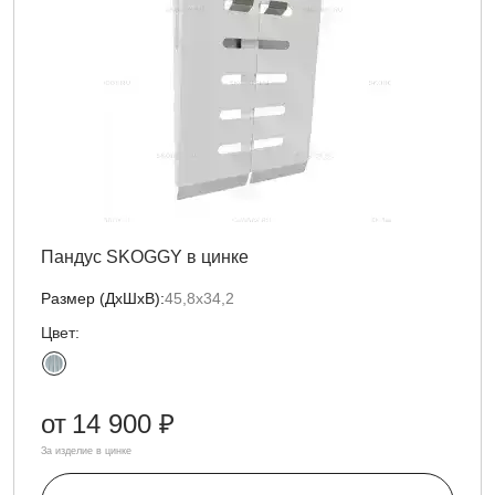
Пандус SKOGGY в цинке
Размер (ДxШxВ):
45,8х34,2
Цвет:
от
14 900 ₽
За изделие в цинке