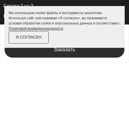
Гаражи 2 на 2
Мы используем cookie-файлы и инструменты аналитики.
Гаражи для квадроциклов
Используя сайт или нажимая «Я согласен», вы принимаете
условия обработки cookie и персональных данных в соответствии с
Гаражи 4 на 4
Политикой конфиденциальности
.
от
219 400 ₽
252 400 ₽
Гаражи из профлиста
Я СОГЛАСЕН
За изделие в цинке
Гаражи для велосипедов
Заказать
Шкафы в паркинг
Роллетные шкафы
Шкафы уличные всепогодные
Шкафы садовые
Хозблоки для дачи
Хозблоки металлические
Хозблоки с дровником