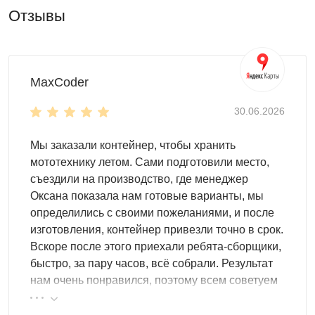
Отзывы
Некоторые преимущества контейнера
MaxCoder
SKOGGY
30.06.2026
Прекрасным преимуществом мы считаем отличную
Мы заказали контейнер, чтобы хранить
влагостойкость и герметичность. Контейнер не
мототехнику летом. Сами подготовили место,
пропускает воду при осадках внутрь, при этом
съездили на производство, где менеджер
выдерживая нагрузку на крышу в 250 кг на 1 метр.
Оксана показала нам готовые варианты, мы
определились с своими пожеланиями, и после
Еще одним плюсом конструкции является его легкость и
изготовления, контейнер привезли точно в срок.
простота в обслуживании. Необходимо раз в год
Вскоре после этого приехали ребята-сборщики,
смазывать петли дверей и врезной замок. А также
быстро, за пару часов, всё собрали. Результат
наводить внутри помещения уборку, чтобы никакая
нам очень понравился, поэтому всем советуем
грязь и слякоть не помешала вам использовать
эту фирму.
контейнер SKOGGY!!!