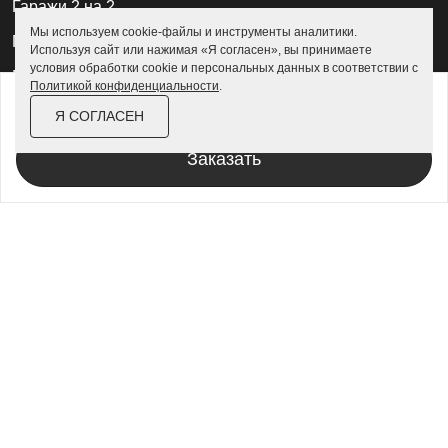
Гаражи 2 на 2
Мы используем cookie-файлы и инструменты аналитики.
Гаражи для квадроциклов
Используя сайт или нажимая «Я согласен», вы принимаете
условия обработки cookie и персональных данных в соответствии с
Гаражи 4 на 4
Политикой конфиденциальности
.
от
179 000 ₽
205 900 ₽
Гаражи из профлиста
Я СОГЛАСЕН
За изделие в цинке
Гаражи для велосипедов
Заказать
Шкафы в паркинг
Роллетные шкафы
Шкафы уличные всепогодные
Шкафы садовые
Хозблоки для дачи
Хозблоки металлические
Хозблоки с дровником