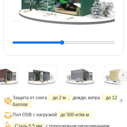
Защита от снега
до 2 м
,
дождя, ветра
до 12
?
баллов
Пол OSB с нагрузкой
до 500 кг/кв.м
Сталь 0,5 мм
с порошковым окрашиванием