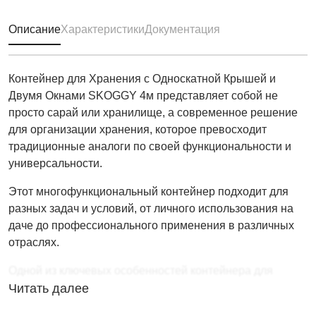
Описание
Характеристики
Документация
Контейнер для Хранения с Односкатной Крышей и
Двумя Окнами SKOGGY 4м представляет собой не
просто сарай или хранилище, а современное решение
для организации хранения, которое превосходит
традиционные аналоги по своей функциональности и
универсальности.
Этот многофункциональный контейнер подходит для
разных задач и условий, от личного использования на
даче до профессионального применения в различных
отраслях.
Одной из ключевых особенностей контейнера для
хранения SKOGGY является сборно-разборная
Читать далее
конструкция, что обеспечивает его мобильность и