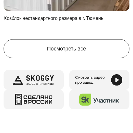
велосипедная стойка,
система хранения для шин
Хозблок нестандартного размера в г. Тюмень
Для Вас доступны различные варианты дизайна и
цветов:
базовый вариант - из оцинкованной стали,
Посмотреть все
различные расцветки RAL,
с нанесением печати.
Для установки контейнеров SKOGGY не требуется
подготовка фундамента, достаточно лишь твердой
ровной поверхности.