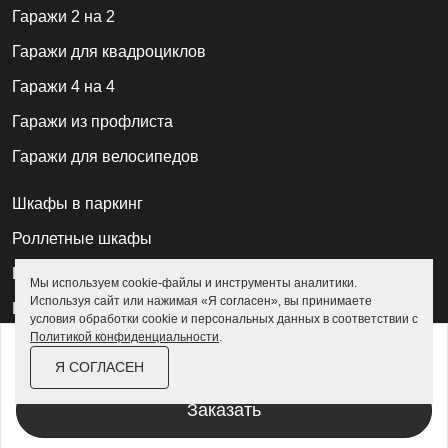
Гаражи 2 на 2
Гаражи для квадроциклов
Гаражи 4 на 4
Гаражи из профлиста
Гаражи для велосипедов
Шкафы в паркинг
Роллетные шкафы
Шкафы уличные всепогодные
Мы используем cookie-файлы и инструменты аналитики.
Используя сайт или нажимая «Я согласен», вы принимаете
Шкафы садовые
условия обработки cookie и персональных данных в соответствии с
Политикой конфиденциальности
.
от
260 300 ₽
Хозблоки для дачи
Я СОГЛАСЕН
За изделие в цинке
Хозблоки металлические
Заказать
Хозблоки с дровником