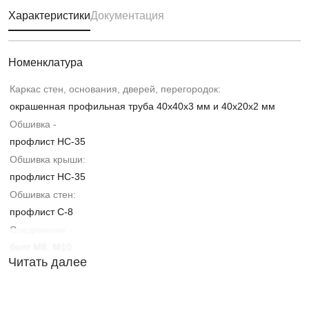
Характеристики
Документация
Номенклатура
Каркас стен, основания, дверей, перегородок:
окрашенная профильная труба 40х40х3 мм и 40х20х2 мм
Обшивка -
профлист НС-35
Обшивка крыши:
профлист НС-35
Обшивка стен:
профлист С-8
Соединение -
болт М8, М10
Читать далее
Пол
OSB 18 мм