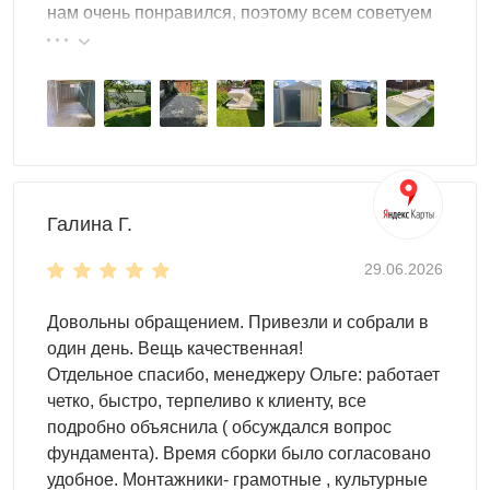
заранее установите:
нам очень понравился, поэтому всем советуем
эту фирму.
полки
панели
стеллажи
террасные шкафы
боксы для хранения шин
Дизайн
Галина Г.
Оформить хозблок можно в любом стиле.
Выбирайте любой оттенок из палитры RAK:
29.06.2026
возможно использование одного или сразу
нескольких цветов.
Довольны обращением. Привезли и собрали в
Мы сможем нанести на хозблок яркое граффити,
один день. Вещь качественная!
чтобы придать постройке индивидуальность и
Отдельное спасибо, менеджеру Ольге: работает
выделить ее среди других.
четко, быстро, терпеливо к клиенту, все
Можно заказать нанесение надписей, логотипов и
подробно объяснила ( обсуждался вопрос
водяных знаков.
фундамента). Время сборки было согласовано
удобное. Монтажники- грамотные , культурные
Особенности