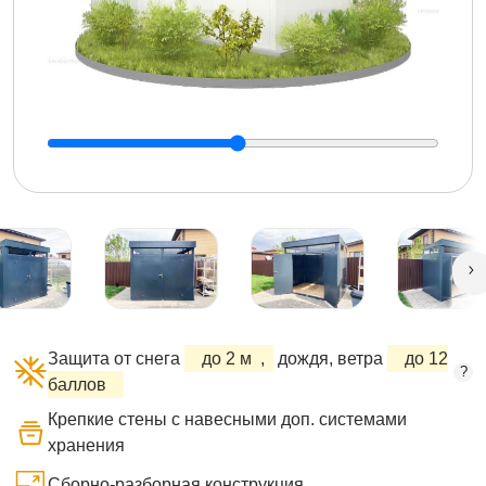
Защита от снега
до 2 м
,
дождя, ветра
до 12
?
баллов
Крепкие стены с навесными доп. системами
хранения
Сборно-разборная конструкция