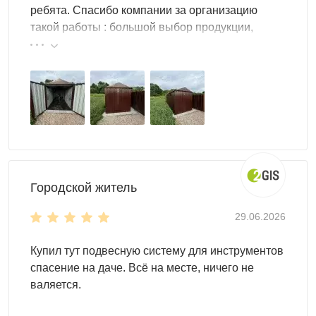
ребята. Спасибо компании за организацию
Вместительный контейнер SKOGGY – идеальный
такой работы : большой выбор продукции,
вариант для хранения.
реальные цены.
Двускатная крыша – прочная и надежная, стойкая к
повышенным нагрузкам и суровым погодным
условиям.
Благодаря окнам внутрь контейнера будет
проникать солнечный свет.
Настил пола может быть двух типов: OSB или
металл.
Стоимость зависит от типа настила.
Городской житель
29.06.2026
Купил тут подвесную систему для инструментов
спасение на даче. Всё на месте, ничего не
валяется.