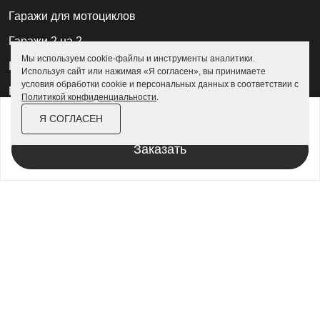
Гаражи для мотоциклов
Гаражи 2 на 2
Мы используем cookie-файлы и инструменты аналитики.
Гаражи для квадроциклов
Используя сайт или нажимая «Я согласен», вы принимаете
условия обработки cookie и персональных данных в соответствии с
Гаражи 4 на 4
Политикой конфиденциальности
.
от
372 500 ₽
Гаражи из профлиста
428 400 ₽
Я СОГЛАСЕН
Гаражи для велосипедов
Заказать
Шкафы в паркинг
Роллетные шкафы
Шкафы уличные всепогодные
Шкафы садовые
Хозблоки для дачи
Хозблоки металлические