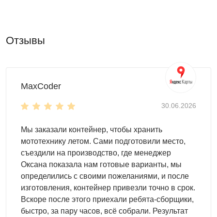
на складе
на АЗС
в вахтовом поселке и т.д.
Отзывы
Размещайте внутри любые предметы на свое
усмотрение. Контейнер подходит для:
хозяйственного инвентаря
MaxCoder
оборудования
техники
30.06.2026
старых вещей
дров
Мы заказали контейнер, чтобы хранить
домашних заготовок
мототехнику летом. Сами подготовили место,
лодок, мотоциклов, квадроциклов
съездили на производство, где менеджер
Оксана показала нам готовые варианты, мы
Внутри и снаружи
определились с своими пожеланиями, и после
Обеспечить удобство хранения помогут системы,
изготовления, контейнер привезли точно в срок.
разработанные компанией SKOGGY. Вы сэкономите
Вскоре после этого приехали ребята-сборщики,
место и правильно организуете пространство, если
быстро, за пару часов, всё собрали. Результат