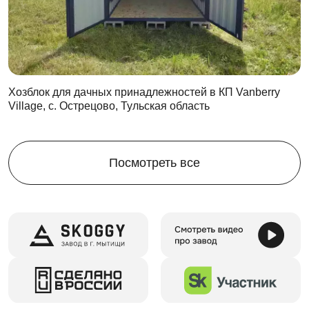
Цикличность эксплуатации
Хозблок можно собирать и разбирать повторно. Он
может пройти до 100 циклов сборки без потери
эксплуатационных свойств.
Даже через 20, 30, 40 лет постоянного
использования контейнер будет выглядеть, как
Хозблок для дачных принадлежностей в КП Vanberry
Village, с. Острецово, Тульская область
новый! А вы сможете использовать его для других
задач.
При необходимости можно продать постройку.
Однако многофункциональный хозблок всегда
Посмотреть все
пригодится в хозяйстве.
Где угодно и для чего угодно
Хозблок SKOGGY – это универсальное сооружение,
которое можно использовать на любом участке:
на даче
на стройке
на производстве