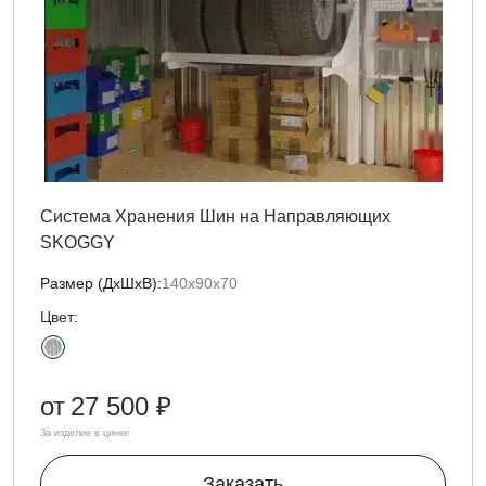
Система Хранения Шин на Направляющих
SKOGGY
Размер (ДxШxВ):
140х90х70
Цвет:
от
27 500 ₽
За изделие в цинке
Заказать