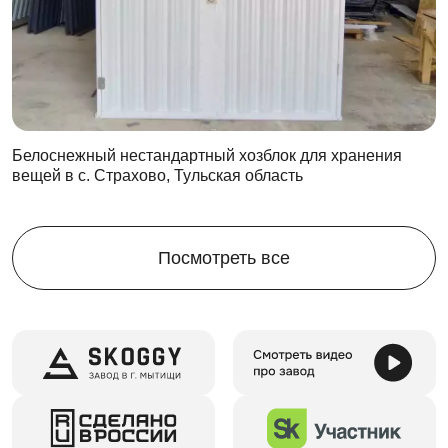
Цикл сборки-разборки контейнера можно повторять
многократно
При многократном цикле сборки-разборки
конструкция не теряет своих эксплуатационных
свойств
Даже после многократного цикла эксплуатации
Белоснежный нестандартный хозблок для хранения
контейнер можно будет выгодно продать на
вещей в с. Страхово, Тульская область
вторичном рынке
На все случаи жизни
Посмотреть все
Металлический контейнер Skoggy
в качестве склада
временного хранения используется где угодно:
на даче
на стройплощадке
на производстве
Сборно-разборный контейнер Skoggy в качестве склада
временного хранения используется для чего угодно: