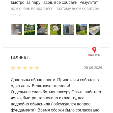
быстро, за пару часов, всё собрали. Результат
Особенности
нам очень понравился, поэтому всем советуем
эту фирму.
длина корпуса 4 метра - отличная вместительность
плоская крыша, выдерживающая значительные
нагрузки
торцевая дверь - распашные ворота из
оцинкованного профлиста обеспечивают надежную
защиту и максимальное использование
пространства
Галина Г.
настил пола -
OSB плита 18 мм
толщиной
(поставляется в комплекте).
29.06.2026
Цвет можно выбрать любой из стандартных RAL. Но
также доступны другие, нестандартные, цвета RAL по
Довольны обращением. Привезли и собрали в
индивидуальному запросу.
один день. Вещь качественная!
Отдельное спасибо, менеджеру Ольге: работает
четко, быстро, терпеливо к клиенту, все
подробно объяснила ( обсуждался вопрос
фундамента). Время сборки было согласовано