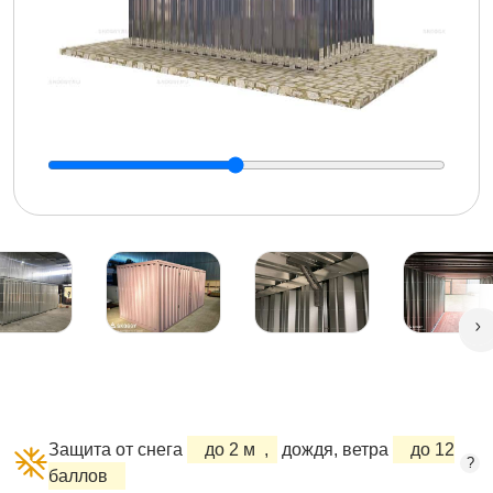
Защита от снега
до 2 м
,
дождя, ветра
до 12
?
баллов