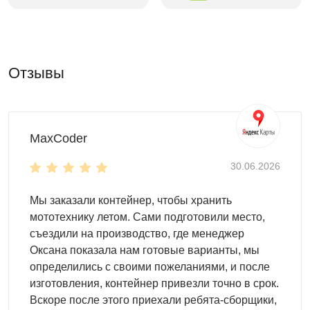
для хранения материалов
для хранения инвентаря
для оборудования
Отзывы
Дизайн и внутренняя организация
Различные
варианты дизайна:
базовый вариант - из оцинкованной стали
MaxCoder
различные расцветки RAL
с нанесением печати
30.06.2026
Организация внутреннего пространства
, установите
Мы заказали контейнер, чтобы хранить
внутри:
мототехнику летом. Сами подготовили место,
съездили на производство, где менеджер
полки
Оксана показала нам готовые варианты, мы
стеллажи
определились с своими пожеланиями, и после
шкафы
изготовления, контейнер привезли точно в срок.
паллеты
Вскоре после этого приехали ребята-сборщики,
крючки и т.д.