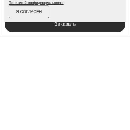
Гаражи 4 на 4
Политикой конфиденциальности
.
от
157 800 ₽
181 500 ₽
Гаражи из профлиста
Я СОГЛАСЕН
За изделие в цинке
Гаражи для велосипедов
Заказать
Шкафы в паркинг
Роллетные шкафы
Шкафы уличные всепогодные
Шкафы садовые
Хозблоки для дачи
Хозблоки металлические
Хозблоки с дровником
Хозблоки 3 на 3
Хозблоки 2 на 2
Хозблоки из профлиста