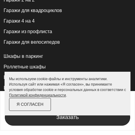
Гаражи для квадроциклов
Гаражи 4 на 4
Гаражи из профлиста
Гаражи для велосипедов
Шкафы в паркинг
Роллетные шкафы
Шкафы уличные всепогодные
Мы используем cookie-файлы и инструменты аналитики.
Используя сайт или нажимая «Я согласен», вы принимаете
Шкафы садовые
условия обработки cookie и персональных данных в соответствии с
Политикой конфиденциальности
.
от
137 000 ₽
157 600 ₽
Хозблоки для дачи
Я СОГЛАСЕН
За изделие в цинке
Хозблоки металлические
Заказать
Хозблоки с дровником
Хозблоки 3 на 3