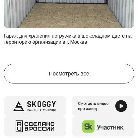
Дизайн контейнера может варьироваться. Наши
специалисты всегда рады помочь вам сделать так,
чтобы контейнер выглядел максимально эстетично.
Компания SKOGGY предлагает следующие
Гараж для хранения погрузчика в шоколадном цвете на
варианты:
территорию организации в г. Москва
стандартный (оцинкованная сталь),
окрас в расцветку палитры RAL,
нанесение логотипа
Посмотреть все
Наши системы хранения помогут организовать
пространство внутри контейнера.
Установите внутри:
стеллажи и паллеты,
полки и шкафы,
ящики и крючки для инструментов
Для монтажа контейнеров SKOGGY не требуется