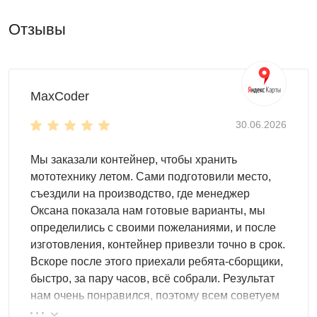
организовано еще удобнее, если установить системы
хранения:
Отзывы
полки
стеллажи
шкафы
MaxCoder
паллеты
крючки и т.д.
30.06.2026
Мы предлагаем один из понравившихся вариантов
Мы заказали контейнер, чтобы хранить
дизайнов:
мототехнику летом. Сами подготовили место,
базовая расцветка: оцинкованная сталь
съездили на производство, где менеджер
расцветка палитры RAL
Оксана показала нам готовые варианты, мы
нанесение печати
определились с своими пожеланиями, и после
изготовления, контейнер привезли точно в срок.
Особенности модели
Вскоре после этого приехали ребята-сборщики,
Длина корпуса контейнера 5 м позволит легко
быстро, за пару часов, всё собрали. Результат
вместить все необходимое. Домашние заготовки,
нам очень понравился, поэтому всем советуем
специальный инвентарь, надувной бассейн – все
эту фирму.