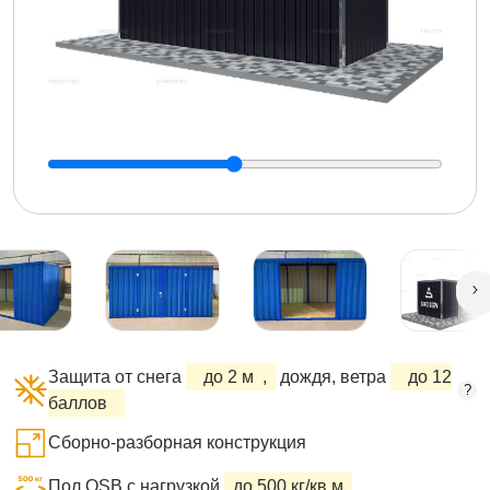
Защита от снега
до 2 м
,
дождя, ветра
до 12
?
баллов
Сборно-разборная конструкция
Пол OSB с нагрузкой
до 500 кг/кв.м