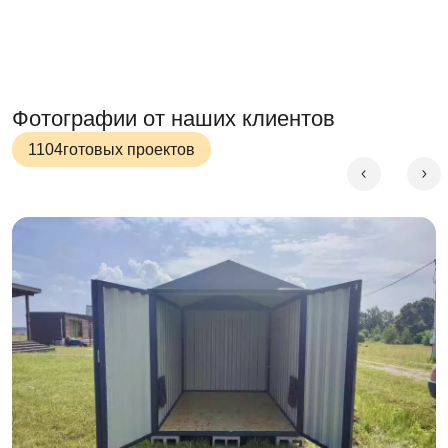
труднодоступное место и установить на участке. Для
этого не потребуется специальная техника. Достаточно
малотоннажного транспорта.
Процесс сборки-разборки
Фотографии от наших клиентов
Контейнер собирается за 2 часа при помощи
1104
готовых проектов
отвертки. С этим легко справится даже новичок.
Вместе с напарником Вы соберете контейнер еще
быстрее. Не нужно никакого дополнительного
оборудования.
Для контейнера не нужен фундамент: достаточно
ровной поверхности.
Цикличность эксплуатации
Собрать и разобрать контейнер можно любое
количество раз. Каждый новый цикл никак не
повлияет на его свойства!
Хозблок спокойно выдержит 100 циклов, и будет как
новый даже через 5 лет.