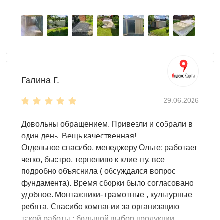
это легко поместится внутри хозблока.
Благодаря прочной крышей ваше имущество
всегда будет под надежной защитой.
Торцевая дверь обеспечивает комфортное
использование контейнера.
Настил пола -
OSB плита 18 мм
толщиной
(поставляется в комплекте).
Галина Г.
Цвет можно выбрать любой из стандартных RAL. Но
29.06.2026
также доступны другие, нестандартные, цвета RAL по
индивидуальному запросу.
Довольны обращением. Привезли и собрали в
один день. Вещь качественная!
Отдельное спасибо, менеджеру Ольге: работает
четко, быстро, терпеливо к клиенту, все
подробно объяснила ( обсуждался вопрос
фундамента). Время сборки было согласовано
удобное. Монтажники- грамотные , культурные
ребята. Спасибо компании за организацию
такой работы : большой выбор продукции,