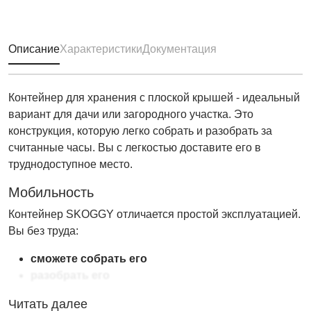
Описание
Характеристики
Документация
Контейнер для хранения с плоской крышей - идеальный
вариант для дачи или загородного участка. Это
конструкция, которую легко собрать и разобрать за
считанные часы. Вы с легкостью доставите его в
труднодоступное место.
Мобильность
Контейнер SKOGGY отличается простой эксплуатацией.
Вы без труда:
сможете собрать его
разобрать его
Хозблок весит 380 кг. Вы сможете перевезти его в любое
Читать далее