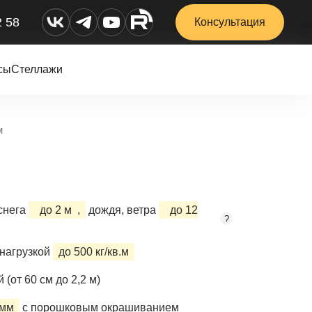
2 58
Консультация
сы
Стеллажи
м
снега
до 2 м
,
дождя, ветра
до 12
?
нагрузкой
до 500 кг/кв.м
(от 60 см до 2,2 м)
 мм
с порошковым окрашиванием