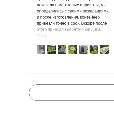
показала нам готовые варианты, мы
определились с своими пожеланиями,
и после изготовления, контейнер
привезли точно в срок. Вскоре после
этого приехали ребята-сборщики,
быстро, за пару часов, всё собрали.
Результат нам очень понравился,
поэтому всем советуем эту фирму.