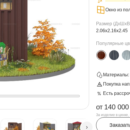
Окно из по
Размер (ДxШxВ
2.06х2.16х2.45
Популярные цв
Материалы: 
Покупка нап
Есть рассро
от
140 000
За изделие в цинке
Заказат