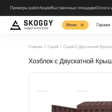
Примеры работ
Акции
Выставочные площадки
Оплата 
Меню
Гаражи
Главная
Сарай
Сарай С Двускатной Крыше
Хозблок с Двускатной Кр