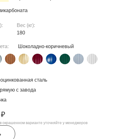
ликарбоната
):
Вес (кг):
180
ета:
Шоколадно-коричневый
оцинкованная сталь
рямую с завода
чка
 ₽
, в окрашенном варианте уточняйте у менеджеров
ь