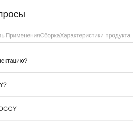
просы
лы
Применения
Сборка
Характеристики продукта
плектацию?
Y?
SKOGGY