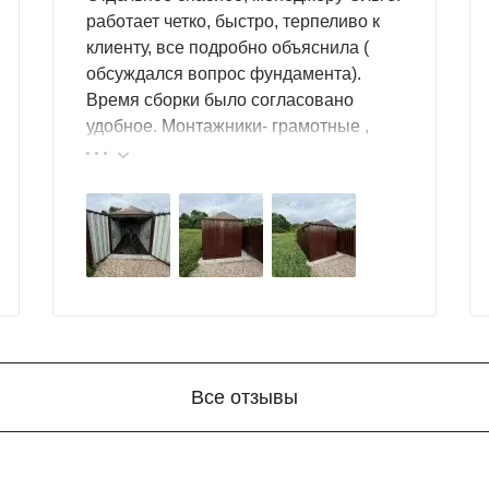
работает четко, быстро, терпеливо к
клиенту, все подробно объяснила (
обсуждался вопрос фундамента).
Время сборки было согласовано
удобное. Монтажники- грамотные ,
культурные ребята. Спасибо компании
за организацию такой работы :
большой выбор продукции, реальные
цены.
Все отзывы