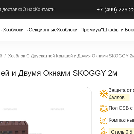
+7 (499) 226 2
и доставка
О нас
Контакты
Хозблоки
Секционные
Хозблоки "Премиум"
Шкафы и Бок
й
Хозблок С Двускатной Крышей и Двумя Окнами SKOGGY 2
ышей и Двумя Окнами SKOGGY 2м
Защита от 
баллов
Пол OSB с 
Компактный 
Сталь 0,5