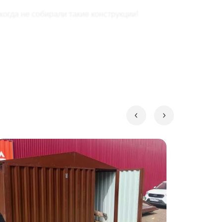
когда не собирали такие конструкции!
oggy: сборно-разборная конструкция
применение на участке.