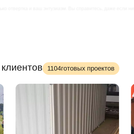
ько отвертка и ваш энтузиазм. Вы справитесь, даже если ни
сов
. И никакой бригады рабочих!
амента. Достаточно ровной площадки.
столько, сколько требуется. Это еще одно преимущество Sk
не сломается и не испортится.
 клиентов
 вторичном рынке. Однако ему всегда найдется достойное 
1104
готовых проектов
е:
: