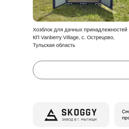
спортивный инвентарь
дрова
инструменты и технику
строительные материалы
я в
Хозблок для дачных принадлежностей 
мототехнику
КП Vanberry Village, с. Острецово,
детские игрушки и многое другое
Тульская область
Дизайн и внутренняя организация
Мы поможем выбрать идеальное оформление
базовый, выполненный из оцинкованно
одна из расцветок RAL
нанесение печатного рисунка
А чтобы каждой вещи нашлось свое место, н
стеллажами и полками
ящиками для инструментов
крючками