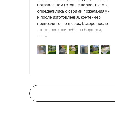
показала нам готовые варианты, мы
определились с своими пожеланиями,
и после изготовления, контейнер
привезли точно в срок. Вскоре после
этого приехали ребята-сборщики,
быстро, за пару часов, всё собрали.
Результат нам очень понравился,
поэтому всем советуем эту фирму.