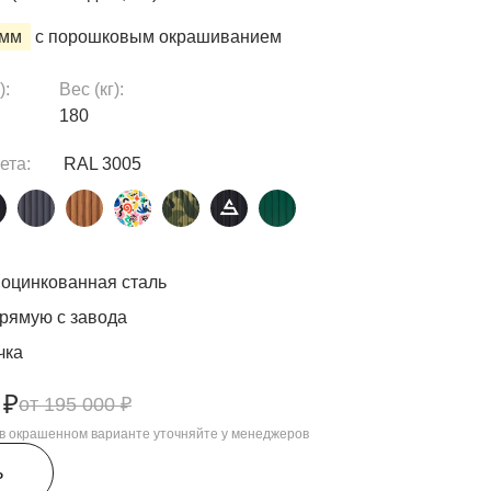
 мм
с порошковым окрашиванием
):
Вес (кг):
180
ета:
RAL 3005
оцинкованная сталь
рямую с завода
чка
 ₽
195 000 ₽
, в окрашенном варианте уточняйте у менеджеров
ь