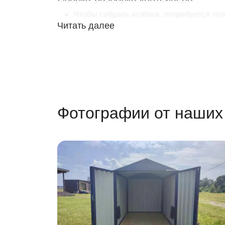
Чтобы собрать хозблок, потребуется тол
Читать далее
Хозблок будет готов уже
через пару ча
Установка контейнера не требует фунд
Цикличность сборки-разборки
Хозблок можно
собирать и разбирать
прослужит вам много лет!
Даже через
80 циклов сборки
хозблок 
Фотографии от наших
При необходимости продайте хозблок на
На все случаи жизни
хозблок можно установить в любом мест
на строительном объекте
на дачном участке
на производстве
на складе и т.д.
Разместите внутри самые разные предметы