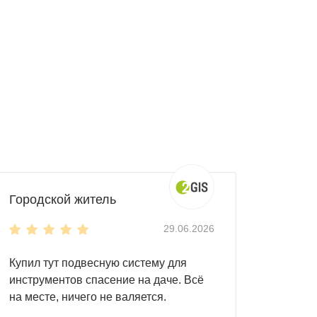
борудование, строительные инструменты и
нные нагрузки.
логичное решение.
Городской житель
 по индивидуальному запросу.
29.06.2026
Купил тут подвесную систему для
аментные блоки. Ниже представлена схема
инструментов спасение на даче. Всё
на месте, ничего не валяется.