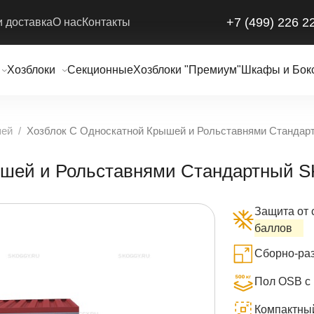
+7 (499) 226 2
и доставка
О нас
Контакты
Хозблоки
Секционные
Хозблоки "Премиум"
Шкафы и Бок
шей
Хозблок С Односкатной Крышей и Рольставнями Станда
рышей и Рольставнями Стандартный
Защита от 
баллов
Сборно-раз
Пол OSB с 
Компактный 