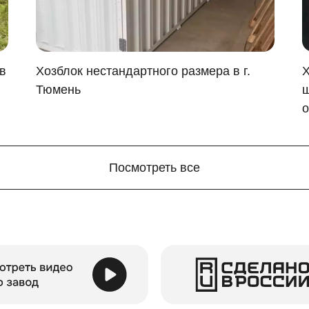
в
Хозблок нестандартного размера в г.
Х
Тюмень
ш
о
 хозблока, чтобы он был максимально эстетичным. Возм
Посмотреть все
й стали
е забудьте о системах хранения. Воспользуйтесь: