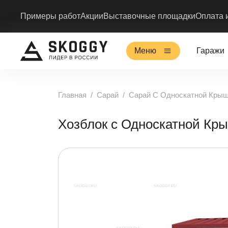
Примеры работ
Акции
Выставочные площадки
Оплата 
Меню
Гаражи
Главная
Сарай
Сарай С Односкатной Кры
Хозблок с Односкатной К