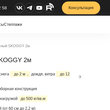
2 58
Консультация
сы
Стеллажи
ртный SKOGGY 2м
 SKOGGY 2м
снега
до 2 м
,
дождя, ветра
до 12
?
борная конструкция
нагрузкой
до 500 кг/кв.м
(от 60 см до 2,2 м)