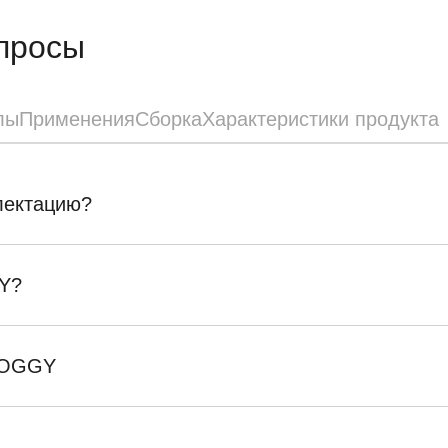
просы
лы
Применения
Сборка
Характеристики продукта
плектацию?
Y?
SKOGGY