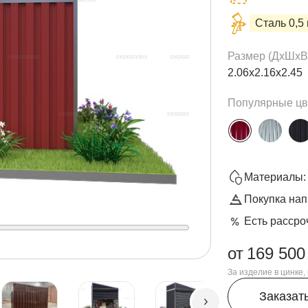
Сталь 0,5
Размер (ДxШxВ
2.06х2.16х2.45
Популярные цв
Материалы: 
Покупка нап
Есть рассро
от
169 500
За изделие в цинке
Заказат