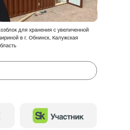
озблок для хранения с увеличенной
Хозблок
ириной в г. Обнинск, Калужская
Петровс
бласть
ожны следующие варианты: