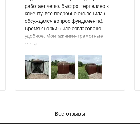
работает четко, быстро, терпеливо к
клиенту, все подробно объяснила (
обсуждался вопрос фундамента).
Время сборки было согласовано
удобное. Монтажники- грамотные ,
культурные ребята. Спасибо компании
за организацию такой работы :
большой выбор продукции, реальные
цены.
Все отзывы