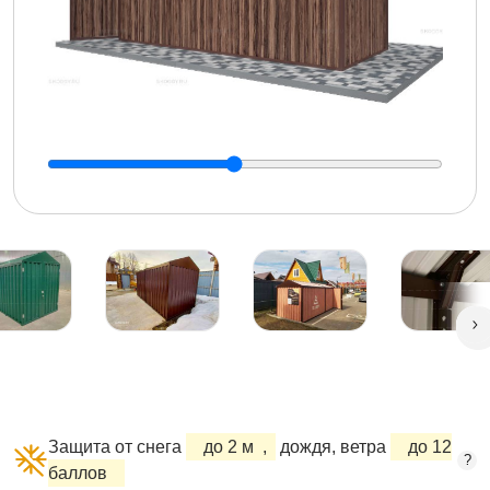
Защита от снега
до 2 м
,
дождя, ветра
до 12
?
баллов