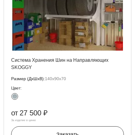
Система Хранения Шин на Направляющих
SKOGGY
Размер (ДxШxВ):
140х90х70
Цвет:
от
27 500 ₽
За изделие в цинке
Заказать