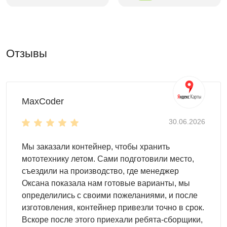
Высота двускатной крыши
высота в коньке - 2,45 м
высота у основания крыши - 2,06 м
Отзывы
Цвет можно выбрать любой из стандартных RAL. Но
также доступны другие, нестандартные, цвета RAL по
индивидуальному запросу.
MaxCoder
30.06.2026
Мы заказали контейнер, чтобы хранить
мототехнику летом. Сами подготовили место,
съездили на производство, где менеджер
Оксана показала нам готовые варианты, мы
определились с своими пожеланиями, и после
изготовления, контейнер привезли точно в срок.
Вскоре после этого приехали ребята-сборщики,