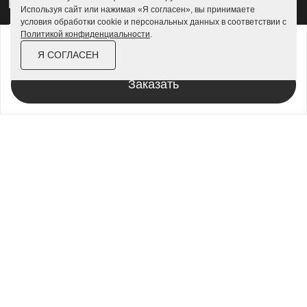
Гаражи для квадроциклов
Используя сайт или нажимая «Я согласен», вы принимаете
условия обработки cookie и персональных данных в соответствии с
Гаражи 4 на 4
Политикой конфиденциальности
.
от
180 900 ₽
208 100 ₽
Гаражи из профлиста
Я СОГЛАСЕН
За изделие в цинке
Гаражи для велосипедов
Заказать
Шкафы в паркинг
Роллетные шкафы
Шкафы уличные всепогодные
Шкафы садовые
Хозблоки для дачи
Хозблоки металлические
Хозблоки с дровником
Хозблоки 3 на 3